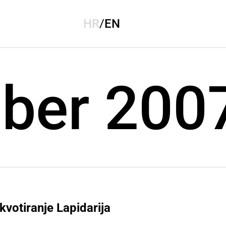
HR
/
EN
ber 200
kvotiranje Lapidarija