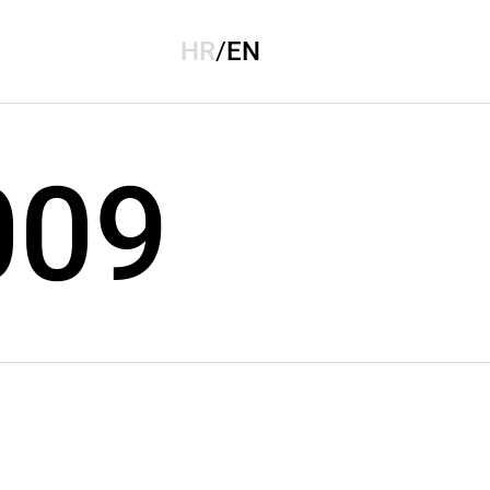
HR
/
EN
009