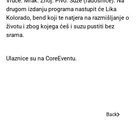
Vruće. Mrak. Znoj. Pivo. Suze (radosnice). Na
drugom izdanju programa nastupit će Lika
Kolorado, bend koji te natjera na razmišljanje o
životu i zbog kojega ćeš i suzu pustiti bez
srama.
Ulaznice su na CoreEventu.
Back