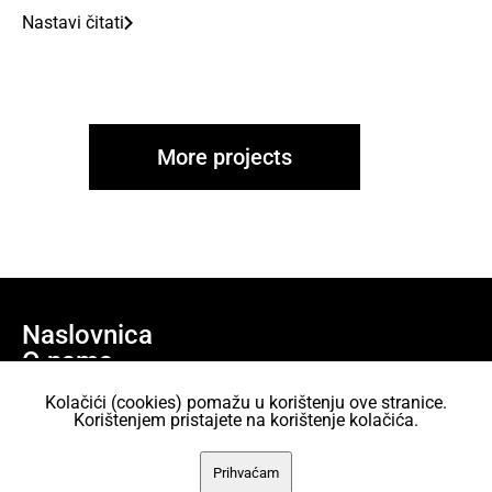
Nastavi čitati
More projects
Naslovnica
O nama
Učlani se
Kolačići (cookies) pomažu u korištenju ove stranice.
Projekti
Korištenjem pristajete na korištenje kolačića.
AKC Attack Sav sadržaj dan je na korištenje pod licencom Creative
Prihvaćam
Commons Imenovanje 2.5 Hrvatska.