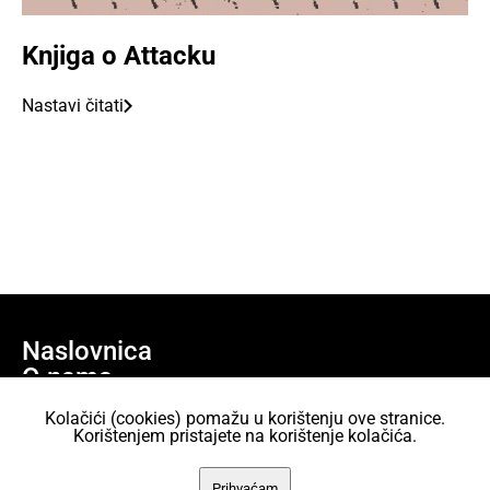
Knjiga o Attacku
Nastavi čitati
Naslovnica
O nama
Učlani se
Kolačići (cookies) pomažu u korištenju ove stranice.
Projekti
Korištenjem pristajete na korištenje kolačića.
AKC Attack Sav sadržaj dan je na korištenje pod licencom Creative
Prihvaćam