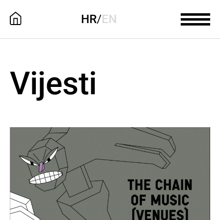
HR
/
EN
Vijesti