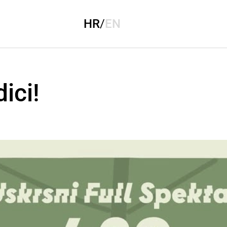
HR
/
EN
ici!