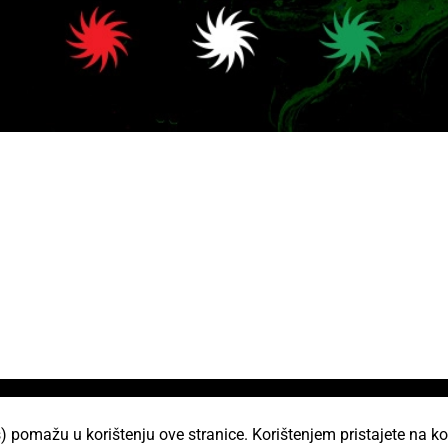
i
) pomažu u korištenju ove stranice. Korištenjem pristajete na ko