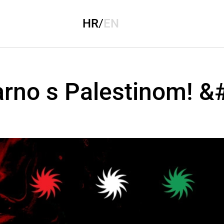
HR
/
EN
arno s Palestinom! &