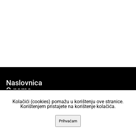
Naslovnica
O nama
Učlani se
Kolačići (cookies) pomažu u korištenju ove stranice.
Projekti
Korištenjem pristajete na korištenje kolačića.
AKC Attack Sav sadržaj dan je na korištenje pod licencom Creative
Prihvaćam
Commons Imenovanje 2.5 Hrvatska.