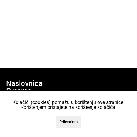
Naslovnica
O nama
Učlani se
Kolačići (cookies) pomažu u korištenju ove stranice.
Projekti
Korištenjem pristajete na korištenje kolačića.
AKC Attack Sav sadržaj dan je na korištenje pod licencom Creative
Prihvaćam
Commons Imenovanje 2.5 Hrvatska.