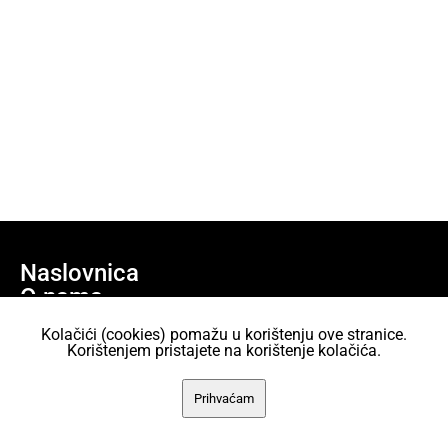
Naslovnica
O nama
Učlani se
Kolačići (cookies) pomažu u korištenju ove stranice.
Projekti
Korištenjem pristajete na korištenje kolačića.
AKC Attack Sav sadržaj dan je na korištenje pod licencom Creative
Prihvaćam
Commons Imenovanje 2.5 Hrvatska.