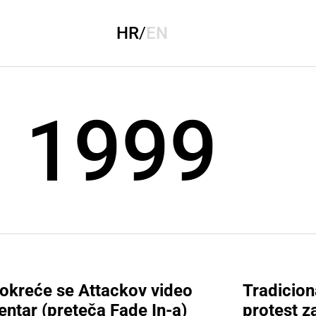
HR
/
EN
j 1999
okreće se Attackov video
Tradicion
entar (preteča Fade In-a)
protest z