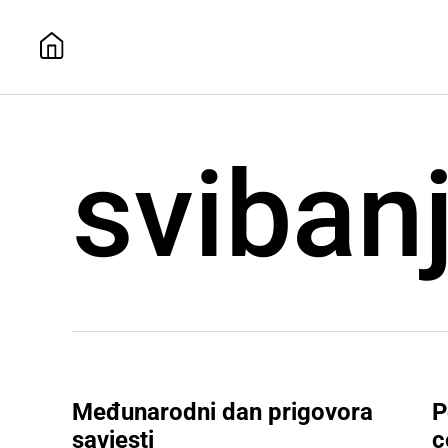
sviban
Međunarodni dan prigovora
P
savjesti
c