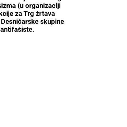
šizma (u organizaciji
cije za Trg žrtava
 Desničarske skupine
antifašiste.