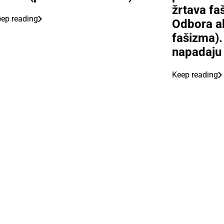
žrtava fa
ep reading
Odbora ak
fašizma).
napadaju 
Keep reading