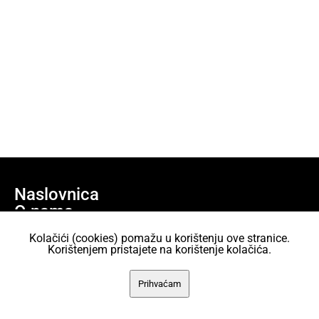
Naslovnica
O nama
Učlani se
Kolačići (cookies) pomažu u korištenju ove stranice.
Projekti
Korištenjem pristajete na korištenje kolačića.
AKC Attack Sav sadržaj dan je na korištenje pod licencom Creative
Prihvaćam
Commons Imenovanje 2.5 Hrvatska.