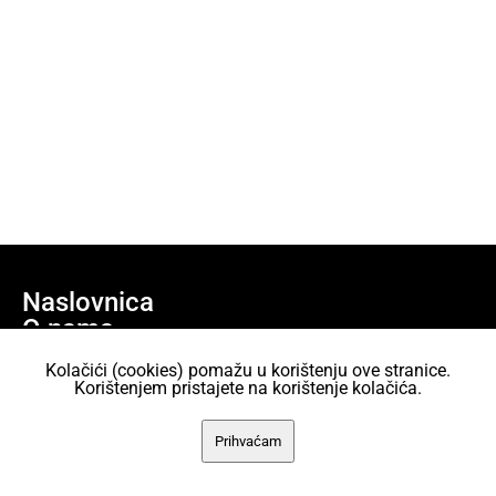
Naslovnica
O nama
Učlani se
Kolačići (cookies) pomažu u korištenju ove stranice.
Projekti
Korištenjem pristajete na korištenje kolačića.
AKC Attack Sav sadržaj dan je na korištenje pod licencom Creative
Prihvaćam
Commons Imenovanje 2.5 Hrvatska.