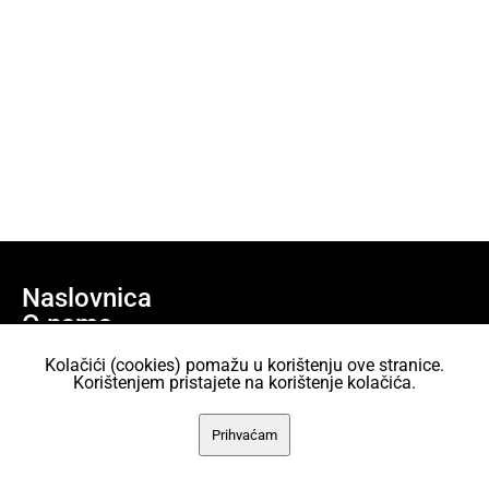
Naslovnica
O nama
Učlani se
Kolačići (cookies) pomažu u korištenju ove stranice.
Projekti
Korištenjem pristajete na korištenje kolačića.
AKC Attack Sav sadržaj dan je na korištenje pod licencom Creative
Prihvaćam
Commons Imenovanje 2.5 Hrvatska.