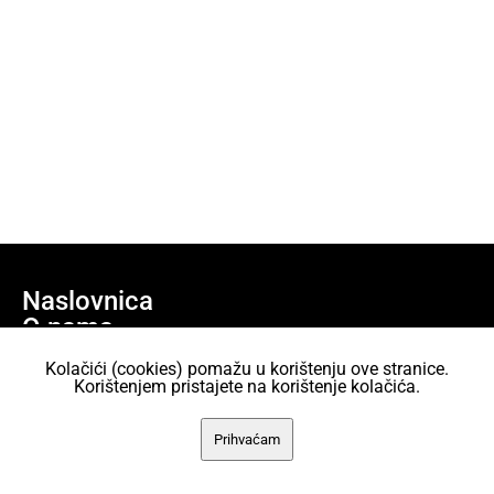
Naslovnica
O nama
Učlani se
Kolačići (cookies) pomažu u korištenju ove stranice.
Projekti
Korištenjem pristajete na korištenje kolačića.
AKC Attack Sav sadržaj dan je na korištenje pod licencom Creative
Prihvaćam
Commons Imenovanje 2.5 Hrvatska.