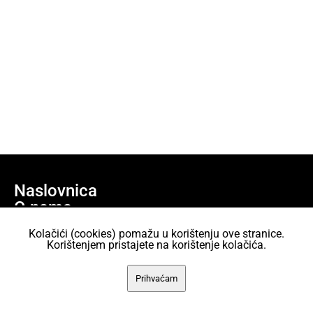
Naslovnica
O nama
Učlani se
Kolačići (cookies) pomažu u korištenju ove stranice.
Projekti
Korištenjem pristajete na korištenje kolačića.
AKC Attack Sav sadržaj dan je na korištenje pod licencom Creative
Prihvaćam
Commons Imenovanje 2.5 Hrvatska.