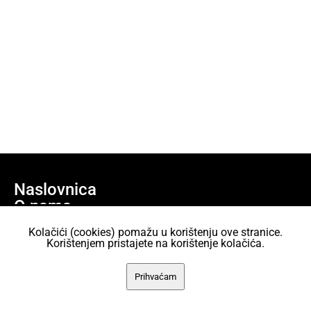
Naslovnica
O nama
Učlani se
Kolačići (cookies) pomažu u korištenju ove stranice.
Projekti
Korištenjem pristajete na korištenje kolačića.
AKC Attack Sav sadržaj dan je na korištenje pod licencom Creative
Prihvaćam
Commons Imenovanje 2.5 Hrvatska.