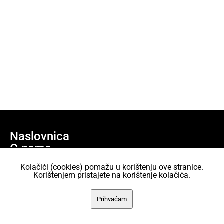
Naslovnica
O nama
Učlani se
Kolačići (cookies) pomažu u korištenju ove stranice.
Projekti
Korištenjem pristajete na korištenje kolačića.
AKC Attack Sav sadržaj dan je na korištenje pod licencom Creative
Prihvaćam
Commons Imenovanje 2.5 Hrvatska.