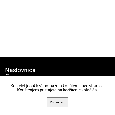
Naslovnica
O nama
Učlani se
Kolačići (cookies) pomažu u korištenju ove stranice.
Projekti
Korištenjem pristajete na korištenje kolačića.
AKC Attack Sav sadržaj dan je na korištenje pod licencom Creative
Prihvaćam
Commons Imenovanje 2.5 Hrvatska.