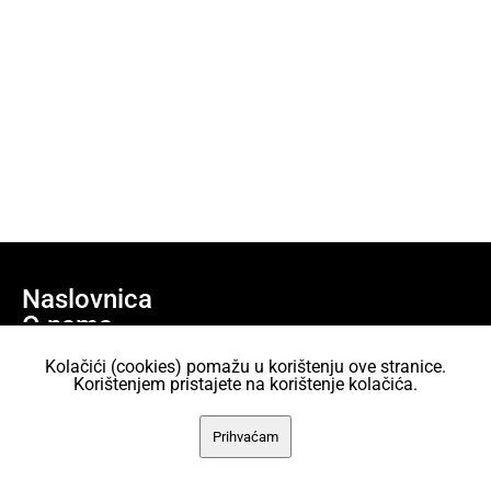
Naslovnica
O nama
Učlani se
Kolačići (cookies) pomažu u korištenju ove stranice.
Projekti
Korištenjem pristajete na korištenje kolačića.
AKC Attack Sav sadržaj dan je na korištenje pod licencom Creative
Prihvaćam
Commons Imenovanje 2.5 Hrvatska.