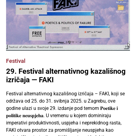
Festival
29. Festival alternativnog kazališnog
izričaja — FAKI
Festival alternativnog kazališnog izričaja – FAKI, koji se
održava od 25. do 31. svibnja 2025. u Zagrebu, ove
godine ulazi u svoje 29. izdanje pod temom 𝐏𝐨𝐞𝐭𝐢𝐤𝐞 𝐢
𝐩𝐨𝐥𝐢𝐭𝐢𝐤𝐞 𝐧𝐞𝐮𝐬𝐩𝐣𝐞𝐡𝐚. U vremenu u kojem dominiraju
imperativi produktivnosti, uspjeha i neprekidnog rasta,
FAKI otvara prostor za promišljanje neuspjeha kao