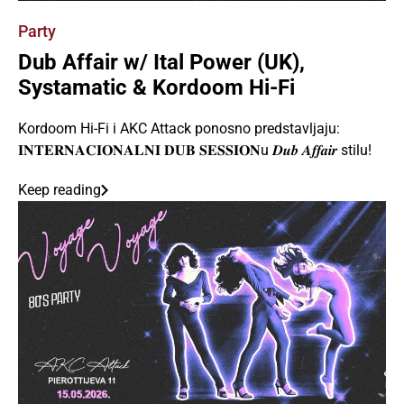
Party
Dub Affair w/ Ital Power (UK),
Systamatic & Kordoom Hi-Fi
Kordoom Hi-Fi i AKC Attack ponosno predstavljaju:
𝐈𝐍𝐓𝐄𝐑𝐍𝐀𝐂𝐈𝐎𝐍𝐀𝐋𝐍𝐈 𝐃𝐔𝐁 𝐒𝐄𝐒𝐒𝐈𝐎𝐍u 𝑫𝒖𝒃 𝑨𝒇𝒇𝒂𝒊𝒓 stilu!
Keep reading