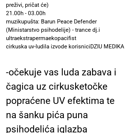
preživi, pričat će)
21.00h - 03.00h
muzikupušta: Barun Peace Defender
(Ministarstvo psihodelije) - trance dj.i
ultraekstrapermaekopacifist
cirkuska uv-ludila izvode korisniciDZIU MEDIKA
-očekuje vas luda zabava i
čagica uz cirkusketočke
popraćene UV efektima te
na šanku pića puna
psihodelića iglazba