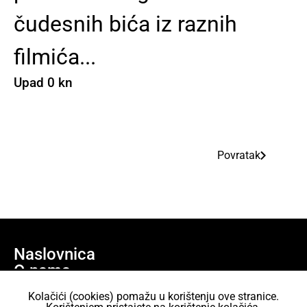
čudesnih bića iz raznih
filmića...
Upad 0 kn
Povratak
Naslovnica
O nama
Učlani se
Kolačići (cookies) pomažu u korištenju ove stranice.
Projekti