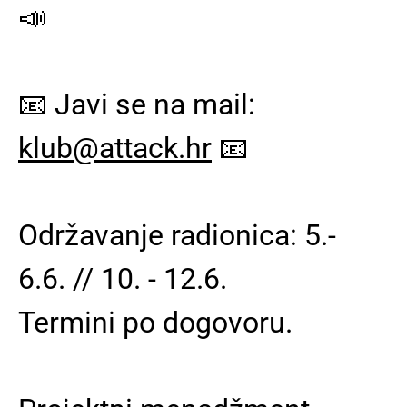
📣
📧 Javi se na mail:
klub@attack.hr
📧
Održavanje radionica: 5.-
6.6. // 10. - 12.6.
Termini po dogovoru.