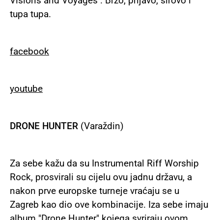
Visions and Voyages''. Brzo, prljavo, sirovo i
tupa tupa.
facebook
youtube
DRONE HUNTER
(Varaždin)
Za sebe kažu da su Instrumental Riff Worship
Rock, prosvirali su cijelu ovu jadnu državu, a
nakon prve europske turneje vraćaju se u
Zagreb kao dio ove kombinacije. Iza sebe imaju
album "Drone Hunter" kojega svriraju ovom