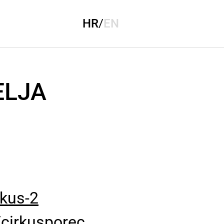
HR
/
EN
ELJA
rkus-2
cirkusporec