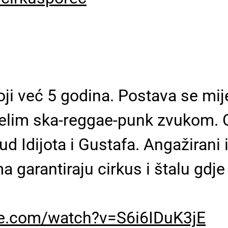
ji već 5 godina. Postava se mije
eselim ska-reggae-punk zvukom. 
ud Idijota i Gustafa. Angažirani
a garantiraju cirkus i štalu gdje
be.com/watch?v=S6i6IDuK3jE