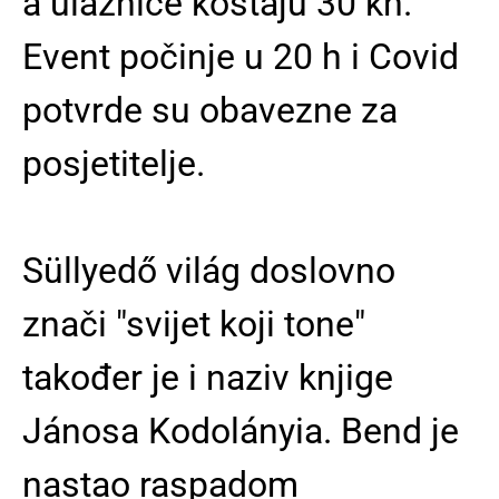
a ulaznice koštaju 30 kn.
Event počinje u 20 h i Covid
potvrde su obavezne za
posjetitelje.
Süllyedő világ doslovno
znači "svijet koji tone"
također je i naziv knjige
Jánosa Kodolányia. Bend je
nastao raspadom