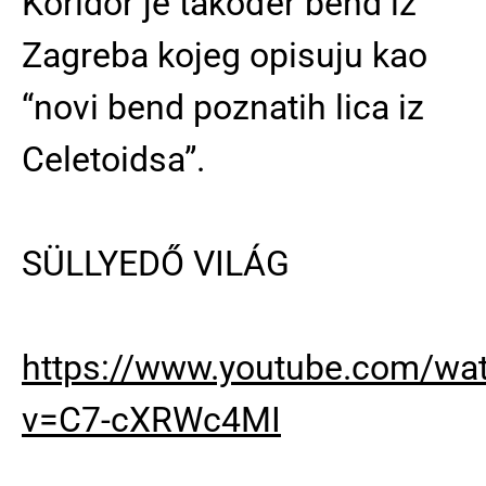
Koridor je također bend iz
Zagreba kojeg opisuju kao
“novi bend poznatih lica iz
Celetoidsa”.
SÜLLYEDŐ VILÁG
https://www.youtube.com/wa
v=C7-cXRWc4MI