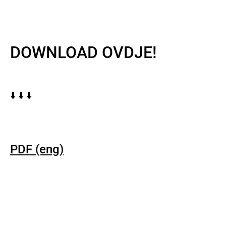
DOWNLOAD OVDJE!
⬇️ ⬇️ ⬇️
PDF (eng)