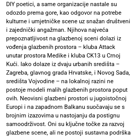
DIY poetici, a same organizacije nastale su
odozdo prema gore, kao odgovor na potrebe
kulturne i umjetničke scene uz snažan društveni
i zajednički angažman. Njihova najveća
prepoznatljivost na glazbenoj sceni dolazi iz
vođenja glazbenih prostora – kluba Attack
unutar prostora Medike i kluba CK13 u Crnoj
Kući. Iako dolaze iz dvaju urbanih središta –
Zagreba, glavnog grada Hrvatske, i Novog Sada,
središta Vojvodine – na lokalnoj razini ne
postoje modeli malih glazbenih prostora poput
ovih.
Neovisni glazbeni prostori u jugoistočnoj
Europi i na zapadnom Balkanu suočavaju se s
brojnim izazovima u nastojanju da postignu
samoodrživost. Oni su ključne točke za razvoj
glazbene scene, ali ne postoji sustavna podrška