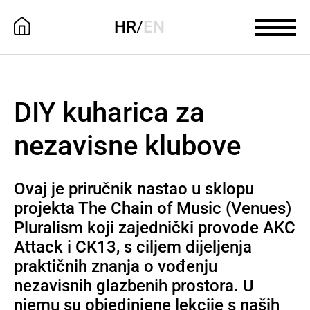
HR
/
EN
DIY kuharica za
nezavisne klubove
Ovaj je priručnik nastao u sklopu
projekta
The
Chain of Music (Venues)
Pluralism
koji zajednički provode
AKC
Attack
i
CK13
, s ciljem dijeljenja
praktičnih znanja o vođenju
nezavisnih glazbenih prostora. U
njemu su objedinjene lekcije s naših