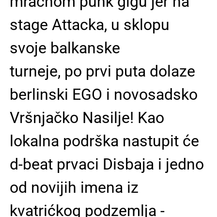
mračnom punk gigu jer na
stage Attacka, u sklopu
svoje balkanske
turneje, po prvi puta dolaze
berlinski EGO i novosadsko
Vršnjačko Nasilje! Kao
lokalna podrška nastupit će
d-beat prvaci Disbaja i jedno
od novijih imena iz
kvatrićkog podzemlja -