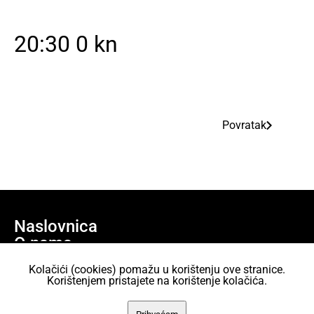
20:30 0 kn
Povratak
Naslovnica
O nama
Učlani se
Kolačići (cookies) pomažu u korištenju ove stranice.
Projekti
Korištenjem pristajete na korištenje kolačića.
AKC Attack Sav sadržaj dan je na korištenje pod licencom Creative