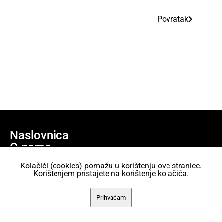
Povratak
Naslovnica
O nama
Učlani se
Kolačići (cookies) pomažu u korištenju ove stranice.
Projekti
Korištenjem pristajete na korištenje kolačića.
AKC Attack Sav sadržaj dan je na korištenje pod licencom Creative
Prihvaćam
Commons Imenovanje 2.5 Hrvatska.