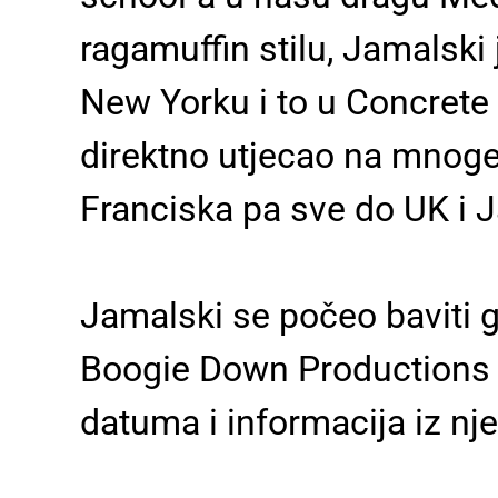
ragamuffin stilu, Jamalski 
New Yorku i to u Concret
direktno utjecao na mnoge
Franciska pa sve do UK i 
Jamalski se počeo baviti g
Boogie Down Productions p
datuma i informacija iz nje