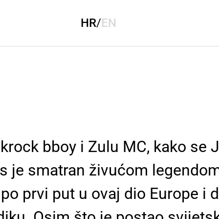
HR
/
EN
nkrock bboy i Zulu MC, kako se 
nas je smatran živućom legendo
po prvi put u ovaj dio Europe i
iku. Osim što je postao svijets