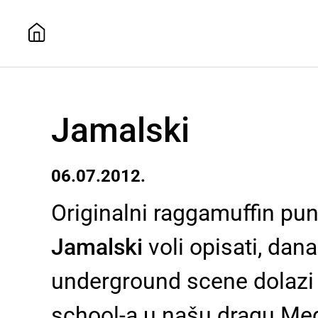
Jamalski
06.07.2012.
Originalni raggamuffin pu
Jamalski
voli opisati, da
underground scene dolazi 
school-a u našu dragu Med