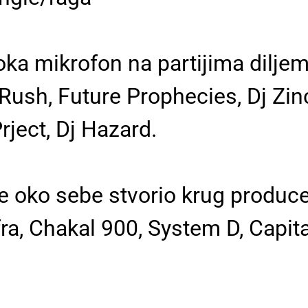
ka mikrofon na partijima diljem
Rush, Future Prophecies, Dj Zin
rject, Dj Hazard.
e oko sebe stvorio krug produc
fra, Chakal 900, System D, Capit