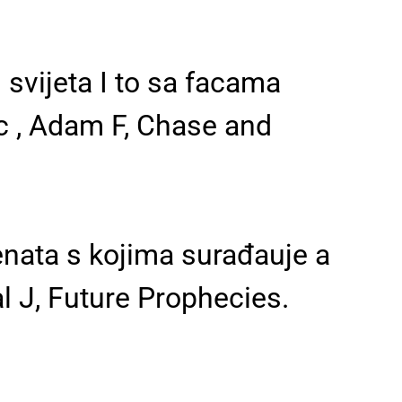
 svijeta I to sa facama
c , Adam F, Chase and
enata s kojima surađauje a
al J, Future Prophecies.