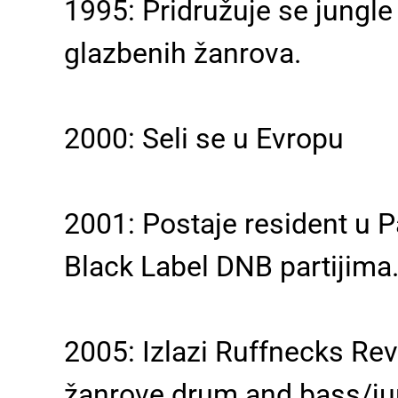
1995: Pridružuje se jungle
glazbenih žanrova.
2000: Seli se u Evropu
2001: Postaje resident u P
Black Label DNB partijima
2005: Izlazi Ruffnecks Re
žanrove drum and bass/ju