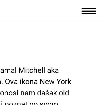
Jamal Mitchell aka
m. Ova ikona New York
 donosi nam dašak old
ki poznat po svom