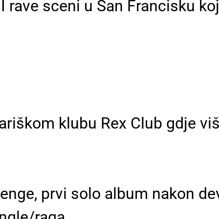
 I rave sceni u San Francisku k
ariškom klubu Rex Club gdje viš
.
venge, prvi solo album nakon d
ngle/raga