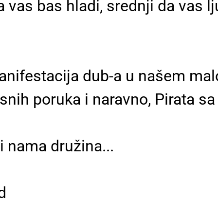
a vas bas hladi, srednji da vas l
nifestacija dub-a u našem malo
snih poruka i naravno, Pirata sa 
 nama družina...
d