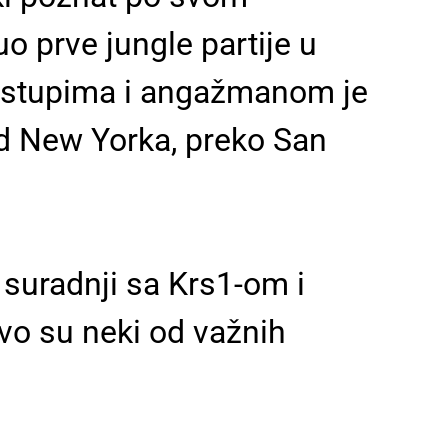
uo prve jungle partije u
nastupima i angažmanom je
od New Yorka, preko San
 suradnji sa Krs1-om i
vo su neki od važnih