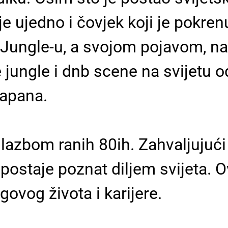
je ujedno i čovjek koji je pokren
e Jungle-u, a svojom pojavom, 
 jungle i dnb scene na svijetu 
Japana.
lazbom ranih 80ih. Zahvaljujući
ostaje poznat diljem svijeta. O
govog života i karijere.