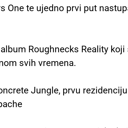
s One te ujedno prvi put nastup
o album Roughnecks Reality koji
umom svih vremena.
crete Jungle, prvu rezidenciju 
Apache