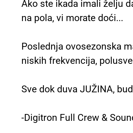
Ako ste ikada imali želju d
na pola, vi morate doći...
Poslednja ovosezonska ma
niskih frekvencija, polusve
Sve dok duva JUŽINA, budi
-Digitron Full Crew & Soun