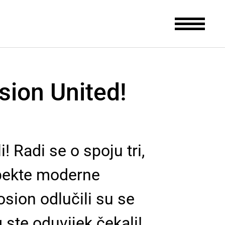
sion United!
! Radi se o spoju tri,
spekte moderne
sion odlučili su se
 ste oduvijek čekali!