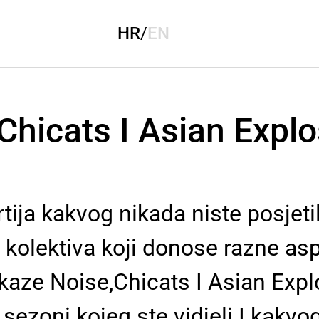
HR
/
EN
hicats I Asian Explo
ija kakvog nikada niste posjetili
j kolektiva koji donose razne a
kaze Noise,Chicats I Asian Explo
 sezoni kojeg ste vidjeli I kakvog