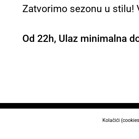
Zatvorimo sezonu u stilu! 
Od 22h, Ulaz minimalna do
Naslovnica
O nama
Učlani se
Projekt
Kolačići (cookies