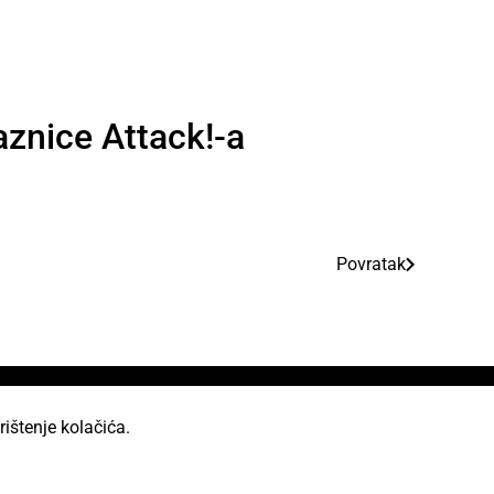
aznice Attack!-a
Povratak
rištenje kolačića.
od licencom Creative Commons Imenovanje 2.5 Hrvatska.