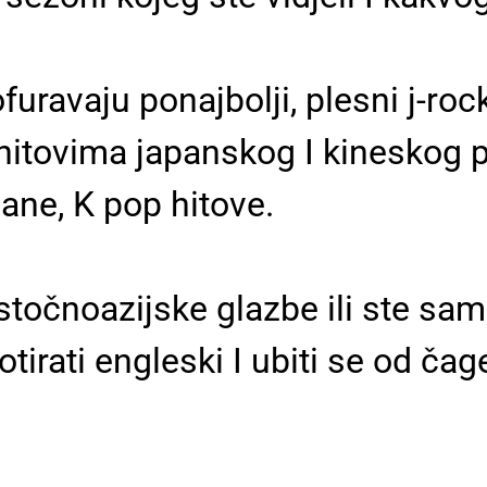
uravaju ponajbolji, plesni j-roc
hitovima japanskog I kineskog po
ane, K pop hitove.
istočnoazijske glazbe ili ste sam
tirati engleski I ubiti se od čag
.