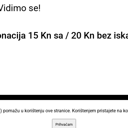
Vidimo se!
nacija 15 Kn sa / 20 Kn bez isk
i
) pomažu u korištenju ove stranice. Korištenjem pristajete na ko
AKC Attack Sav sadržaj dan je na korištenje p
Prihvaćam