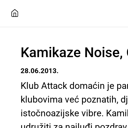
Kamikaze Noise, C
28.06.2013.
Klub Attack domaćin je part
klubovima već poznatih, d
istočnoazijske vibre. Kami
udružiti za najluđi pozdrav