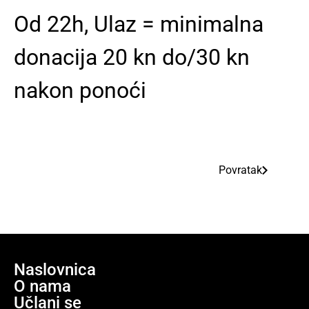
Od 22h, Ulaz = minimalna
donacija 20 kn do/30 kn
nakon ponoći
Povratak
Naslovnica
O nama
Učlani se