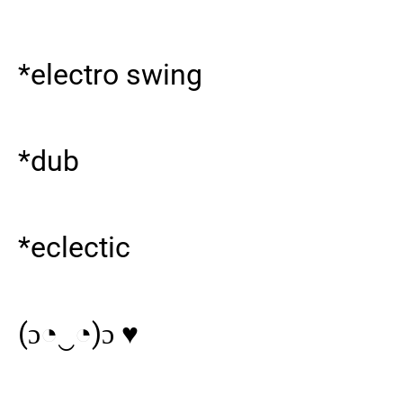
*electro swing
*dub
*eclectic
(ɔ◔‿◔)ɔ ♥