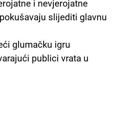
erojatne i nevjerojatne
pokušavaju slijediti glavnu
teći glumačku igru
rajući publici vrata u
.