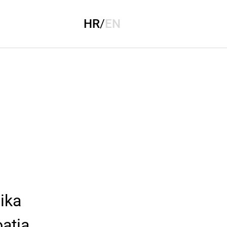
HR
/
EN
ika
oatia