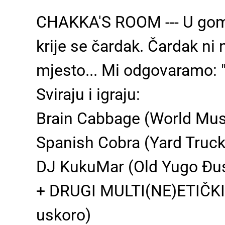
CHAKKA'S ROOM --- U gomil
krije se čardak. Čardak ni 
mjesto... Mi odgovaramo: "
Sviraju i igraju:
Brain Cabbage (World Musi
Spanish Cobra (Yard Truck
DJ KukuMar (Old Yugo Đu
+ DRUGI MULTI(NE)ETIČK
uskoro)