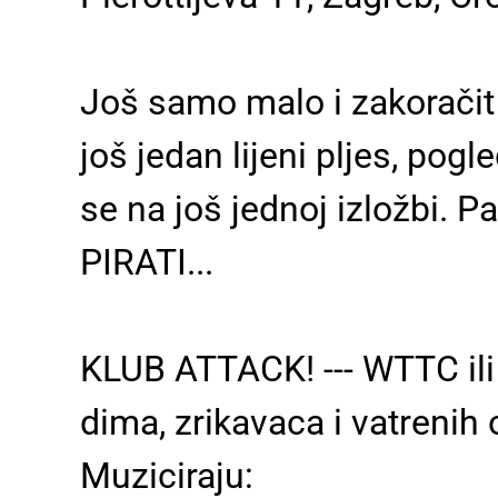
Još samo malo i zakoračit ć
još jedan lijeni pljes, pogl
se na još jednoj izložbi. P
PIRATI...
KLUB ATTACK! --- WTTC il
dima, zrikavaca i vatrenih o
Muziciraju: