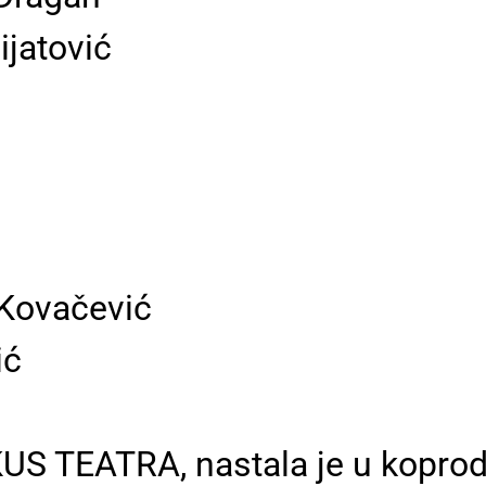
ijatović
 Kovačević
ić
S TEATRA, nastala je u koprod