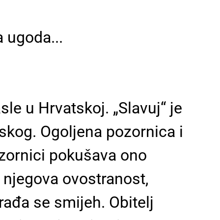
 ugoda...
le u Hrvatskoj. „Slavuj“ je
kog. Ogoljena pozornica i
ozornici pokušava ono
d njegova ovostranost,
rađa se smijeh. Obitelj