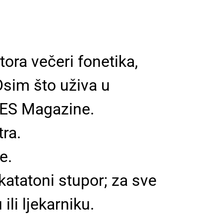
ora večeri fonetika,
 Osim što uživa u
 UES Magazine.
ra.
e.
 katatoni stupor; za sve
ili ljekarniku.