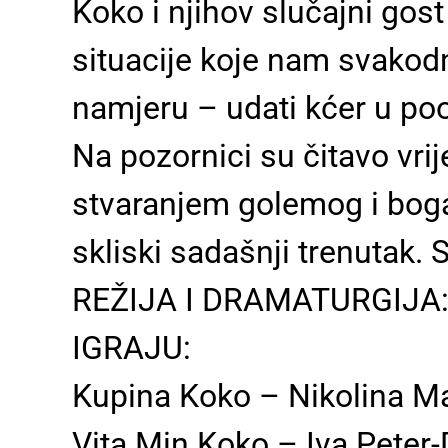
Koko i njihov slučajni gost
situacije koje nam svakodn
namjeru – udati kćer u p
Na pozornici su čitavo vri
stvaranjem golemog i bogat
skliski sadašnji trenutak. 
REŽIJA I DRAMATURGIJA:
IGRAJU:
Kupina Koko – Nikolina M
Vita Min Koko – Iva Peter