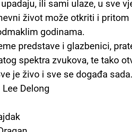
 upadaju, ili sami ulaze, u sve vj
evni život može otkriti i pritom 
oodmaklim godinama.
jeme predstave i glazbenici, pra
og spektra zvukova, te tako otva
Sve je živo i sve se događa sada
 Lee Delong
ajdak
-Dragan