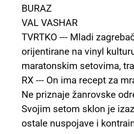
BURAZ
VAL VASHAR
TVRTKO --- Mladi zagrebačk
orijentirane na vinyl kultu
maratonskim setovima, tra
RX --
- On ima recept za mr
Ne priznaje žanrovske odre
Svojim setom sklon je izazva
ostale nuspojave i kontraind