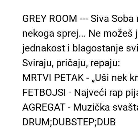
GREY ROOM --- Siva Soba r
nekoga sprej... Ne možeš je
jednakost i blagostanje sv
Sviraju, pričaju, repaju:
MRTVI PETAK - „Uši nek krva
FETBOJSI - Najveći rap pij
AGREGAT - Muzička svaštar
DRUM;DUBSTEP;DUB