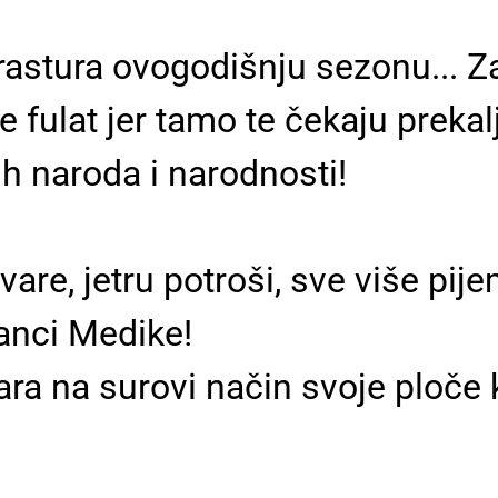
astura ovogodišnju sezonu... Z
 fulat jer tamo te čekaju prekal
ih naroda i narodnosti!
re, jetru potroši, sve više pijem
anci Medike!
a na surovi način svoje ploče k