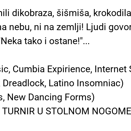
i dikobraza, šišmiša, krokodila
na nebu, ni na zemlji! Ljudi gov
Neka tako i ostane!"...
c, Cumbia Expirience, Internet 
 Dreadlock, Latino Insomniac)
s, New Dancing Forms)
I TURNIR U STOLNOM NOGOMETU