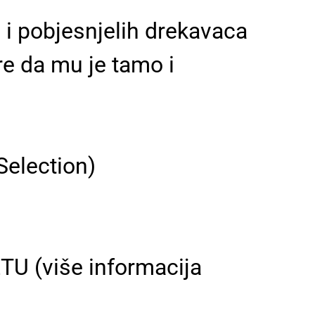
 i pobjesnjelih drekavaca
ore da mu je tamo i
Selection)
 (više informacija