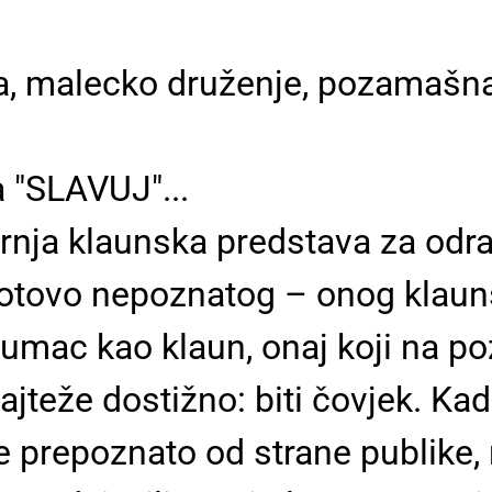
a, malecko druženje, pozamašna
 "SLAVUJ"...
nja klaunska predstava za odras
otovo nepoznatog – onog klauns
lumac kao klaun, onaj koji na p
ajteže dostižno: biti čovjek. Ka
e prepoznato od strane publike, 