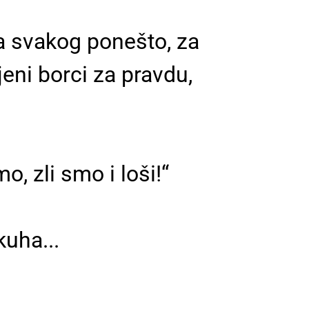
a svakog ponešto, za
jeni borci za pravdu,
o, zli smo i loši!“
uha...