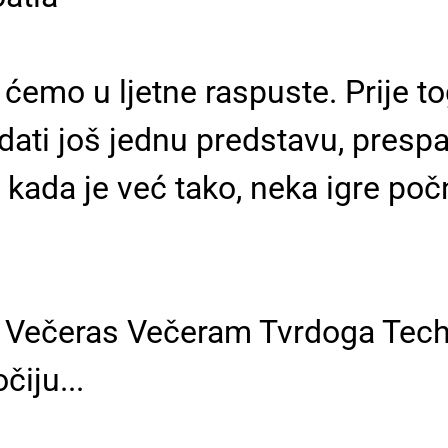
emo u ljetne raspuste. Prije toga
edati još jednu predstavu, prespav
a kada je već tako, neka igre počn
i Večeras Večeram Tvrdoga Tec
čiju...