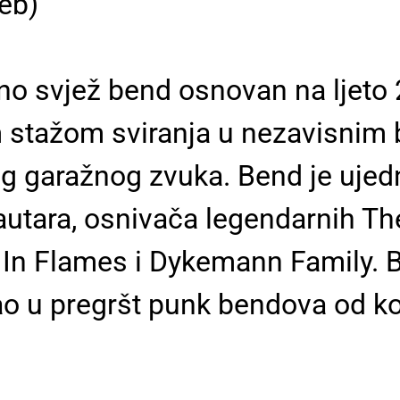
eb)
no svjež bend osnovan na ljeto 
im stažom sviranja u nezavisnim
g garažnog zvuka. Bend je ujedno
Lautara, osnivača legendarnih T
 In Flames i Dykemann Family. B
rao u pregršt punk bendova od ko