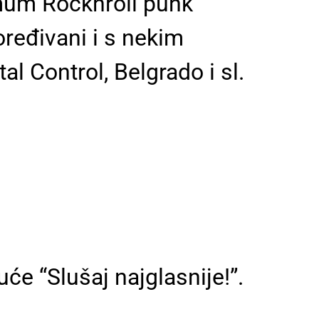
ximum Rocknroll punk
ređivani i s nekim
 Control, Belgrado i sl.
će “Slušaj najglasnije!”.