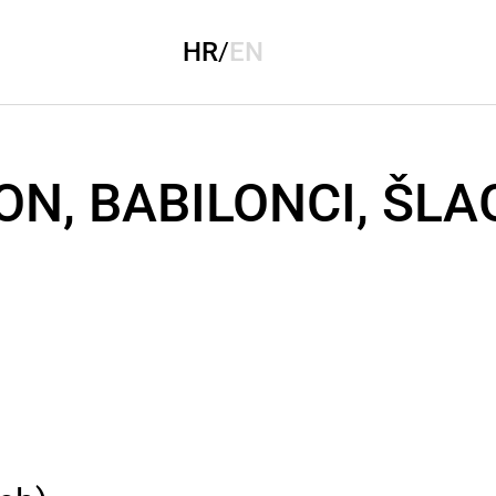
HR
/
EN
N, BABILONCI, ŠL