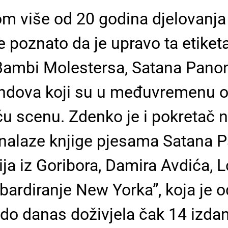
ekom više od 20 godina djelovanj
je poznato da je upravo ta etiket
Bambi Molestersa, Satana Panon
ndova koji su u međuvremenu ost
ću scenu. Zdenko je i pokretač 
e nalaze knjige pjesama Satana
ija iz Goribora, Damira Avdića, L
ardiranje New Yorka”, koja je o
do danas doživjela čak 14 izdan