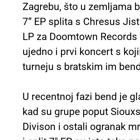
Zagrebu, što u zemljama b
7” EP splita s Chresus Jis
LP za Doomtown Records ko
ujedno i prvi koncert s ko
turneju s bratskim im bend
U recentnoj fazi bend je 
kad su grupe poput Siouxs
Divison i ostali ogranak mr