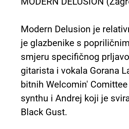
MODERN DELUSION
(Zagr
Modern Delusion je relativ
je glazbenike s popriličn
smjeru specifičnog prljavo
gitarista i vokala Gorana 
bitnih Welcomin' Comittee
synthu i Andrej koji je svi
Black Gust.