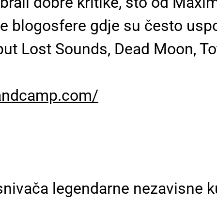
pobrali dobre kritike, što od Ma
e blogosfere gdje su često uspo
t Lost Sounds, Dead Moon, Total
bandcamp.com/
snivača legendarne nezavisne ku