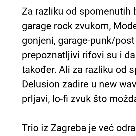
Za razliku od spomenutih be
garage rock zvukom, Moder
gonjeni, garage-punk/post
prepoznatljivi rifovi su i da
također. Ali za razliku od
Delusion zadire u new wave/
prljavi, lo-fi zvuk što možd
Trio iz Zagreba je već odr