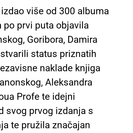
a izdao više od 300 albuma
a po prvi puta objavila
skog, Goribora, Damira
varili status priznatih
nezavisne naklade knjiga
 Panonskog, Aleksandra
oua Profe te idejni
d svog prvog izdanja s
ja te pružila značajan