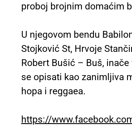
proboj brojnim domaćim b
U njegovom bendu Babilonc
Stojković St, Hrvoje Stanči
Robert Bušić – Buš, inače
se opisati kao zanimljiva m
hopa i reggaea.
https://www.facebook.com/