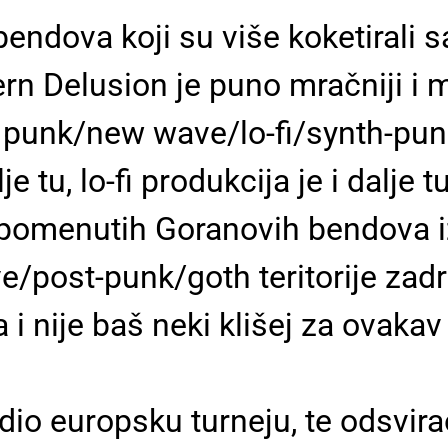
ndova koji su više koketirali sa 
n Delusion je puno mračniji i m
 punk/new wave/lo-fi/synth-punk
lje tu, lo-fi produkcija je i dalje
 spomenutih Goranovih bendova i
post-punk/goth teritorije zadrža
a i nije baš neki klišej za ovakav
adio europsku turneju, te odsvir