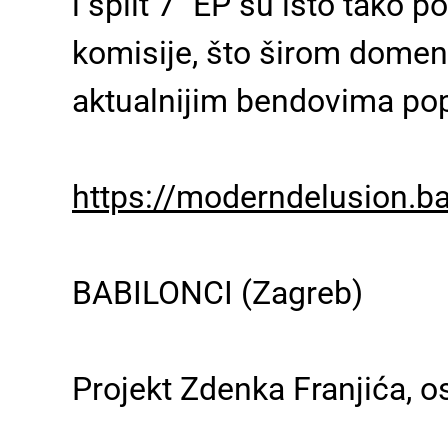
i split 7" EP su isto tako 
komisije, što širom domen
aktualnijim bendovima popu
https://moderndelusion.
BABILONCI
(Zagreb)
Projekt Zdenka Franjića, o