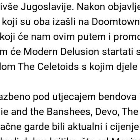
ivše Jugoslavije. Nakon objavlj
t koji su oba izašli na Doomtown 
ji će nam ovim putem i promovi
jim će Modern Delusion startati
om The Celetoids s kojim djele 
glazbeno pod utjecajem bendova
ie and the Banshees, Devo, The 
ačne garde bili aktualni i cijen