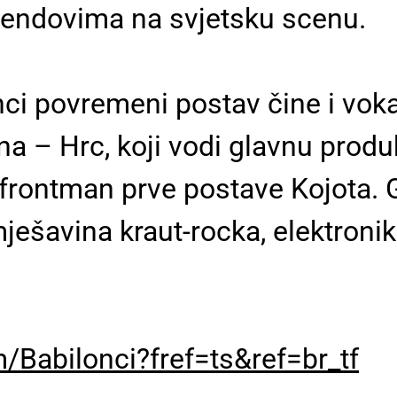
endovima na svjetsku scenu.
i povremeni postav čine i voka
na – Hrc, koji vodi glavnu produ
 frontman prve postave Kojota. 
ješavina kraut-rocka, elektronike
Babilonci?fref=ts&ref=br_tf