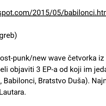
ogspot.com/2015/05/babilonci.ht
greb)
ost-punk/new wave četvorka iz 
li objaviti 3 EP-a od koji im je
!, Babilonci, Bratstvo Duša). Naj
Lautara.