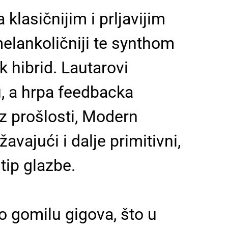
klasičnijim i prljavijim
elankoličniji te synthom
 hibrid. Lautarovi
 tu, a hrpa feedbacka
z prošlosti, Modern
vajući i dalje primitivni,
 tip glazbe.
ao gomilu gigova, što u