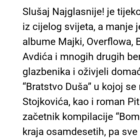
Slušaj Najglasnije! je tij
iz cijelog svijeta, a manje 
albume Majki, Overflowa, 
Avdića i mnogih drugih be
glazbenika i oživjeli doma
“Bratstvo Duša” u kojoj s
Stojkovića, kao i roman Pit
začetnik kompilacije “Bomb
kraja osamdesetih, pa sve 