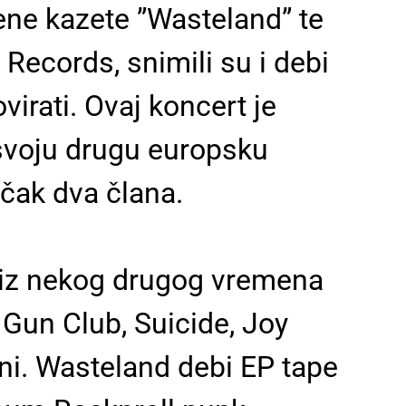
ene kazete ”Wasteland” te
Records, snimili su i debi
rati. Ovaj koncert je
 svoju drugu europsku
čak dva člana.
 iz nekog drugog vremena
Gun Club, Suicide, Joy
jeni. Wasteland debi EP tape