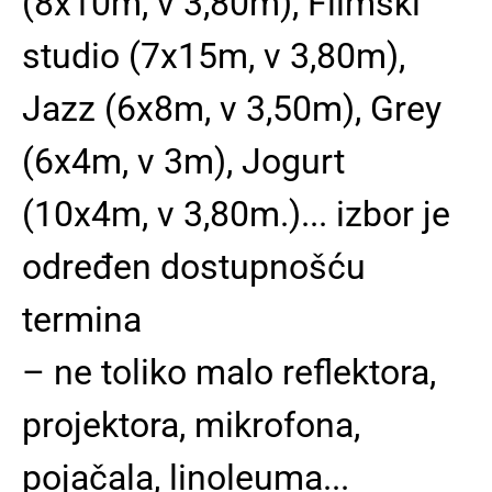
(8x10m, v 3,80m), Filmski
studio (7x15m, v 3,80m),
Jazz (6x8m, v 3,50m), Grey
(6x4m, v 3m), Jogurt
(10x4m, v 3,80m.)... izbor je
određen dostupnošću
termina
–
ne toliko malo reflektora,
projektora, mikrofona,
pojačala, linoleuma...