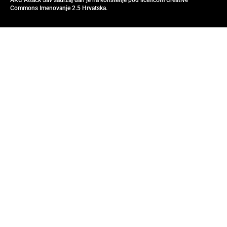
AKC Attack Sav sadržaj dan je na korištenje pod licencom Creative
Commons Imenovanje 2.5 Hrvatska.