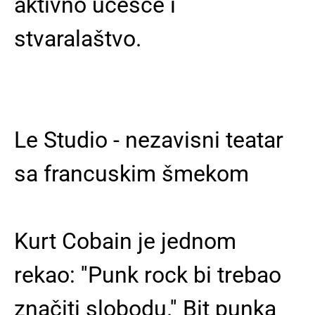
aktivno učešće i
stvaralaštvo.
Le Studio - nezavisni teatar
sa francuskim šmekom
Kurt Cobain je jednom
rekao: ''Punk rock bi trebao
značiti slobodu.'' Bit punka