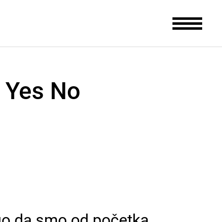
w Yes No
ago da smo od početka