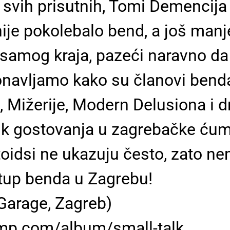
 svih prisutnih, Tomi Demencija
nije pokolebalo bend, a još manj
samog kraja, pazeći naravno da
avljamo kako su članovi benda s
Mižerije, Modern Delusiona i dr.
k gostovanja u zagrebačke ćume
toidsi ne ukazuju često, zato ne
stup benda u Zagrebu!
arage, Zagreb)
amp.com/album/small-talk