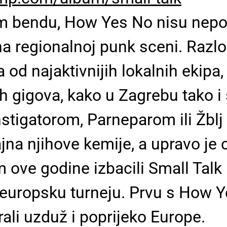
vom bendu, How Yes No nisu nep
 regionalnoj punk sceni. Razlog
 od najaktivnijih lokalnih ekipa, 
nih gigova, kako u Zagrebu tako 
Instigatorom, Parneparom ili Žb
tajna njihove kemije, a upravo je
ove godine izbacili Small Talk 
 europsku turneju. Prvu s How Y
li uzduž i poprijeko Europe.