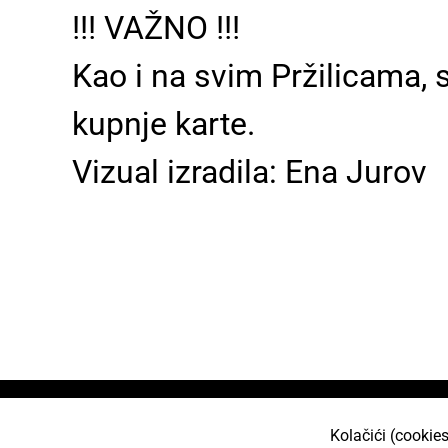
!!! VAŽNO !!!
Kao i na svim Pržilicama
kupnje karte.
Vizual izradila: Ena Jurov
Naslovnica
O nama
Učlani se
Projekt
Kolačići (cookies