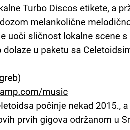
alne Turbo Discos etikete, a prž
s dozom melankolične melodično
se uoči sličnost lokalne scene s
dolaze u paketu sa Celetoidsim
greb)
dcamp.com/music
etoidsa počinje nekad 2015., a u 
vih prvih gigova održanom u Sr