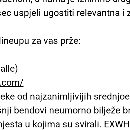
c uspjeli ugostiti relevantna i 
lineupu za vas prže:
lle)
p.com/
 neke od najzanimljivijih srednjo
šnji bendovi neumorno bilježe br
esta u kojima su svirali. EXWHI