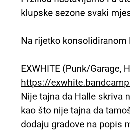
klupske sezone svaki mjese
Na rijetko konsolidiranom 
EXWHITE (Punk/Garage, Ha
https://exwhite.bandcam
Nije tajna da Halle skriva
kao što nije tajna da tamo
dodaju gradove na popis mj