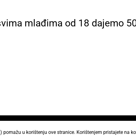
, svima mlađima od 18 dajemo 5
i
) pomažu u korištenju ove stranice. Korištenjem pristajete na ko