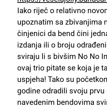
Iako riječ o relativno no
upoznatim sa zbivanjima na
činjenici da bend čini jedna
izdanja ili o broju odrađe
sviraju li s bivšim No No 
ovaj trio pitate se koja je 
uspjeha! Tako su početkom 
godine odradili svoju prvu
navedenim bendovima svira