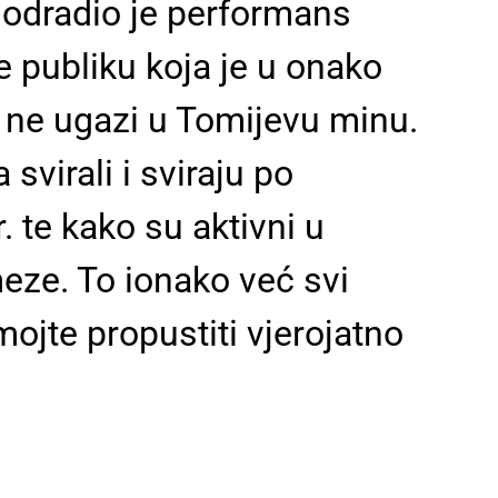
 odradio je performans
e publiku koja je u onako
 ne ugazi u Tomijevu minu.
virali i sviraju po
 te kako su aktivni u
ze. To ionako već svi
mojte propustiti vjerojatno