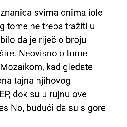
oznanica svima onima iole
 tome ne treba tražiti u
bilo da je riječ o broju
i šire. Neovisno o tome
lj Mozaikom, kad gledate
 ona tajna njihovog
EP, dok su u rujnu ove
es No, budući da su s gore