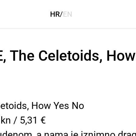
HR
/
EN
E, The Celetoids, Ho
letoids, How Yes No
 kn / 5,31 €
studenom, a nama je iznimno dr