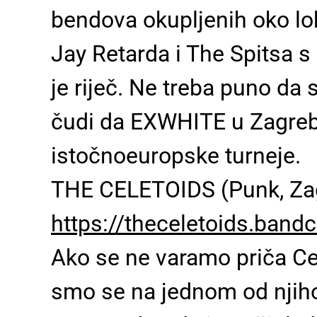
bendova okupljenih oko lok
Jay Retarda i The Spitsa 
je riječ. Ne treba puno da 
čudi da EXWHITE u Zagreb 
istočnoeuropske turneje.
THE CELETOIDS (Punk, Za
https://theceletoids.ban
Ako se ne varamo priča Cel
smo se na jednom od njiho