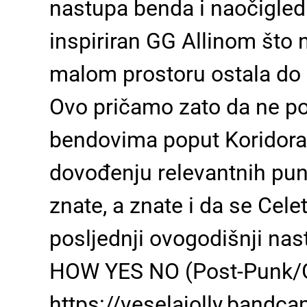
nastupa benda i naočigled
inspiriran GG Allinom što 
malom prostoru ostala do 
Ovo pričamo zato da ne pon
bendovima poput Koridora, 
dovođenju relevantnih pun
znate, a znate i da se Cele
posljednji ovogodišnji na
HOW YES NO (Post-Punk/G
https://veselajolly.bandc