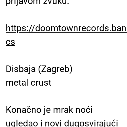
prljavom zvuku.
https://doomtownrecords.ban
cs
Disbaja (Zagreb)
metal crust
Konačno je mrak noći
ugledao i novi dugosvirajući