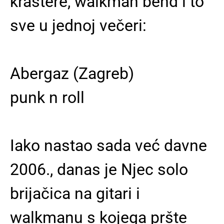
krastere, walkman bend i to
sve u jednoj večeri:
Abergaz (Zagreb)
punk n roll
Iako nastao sada već davne
2006., danas je Njec solo
brijačica na gitari i
walkmanu s kojega pršte