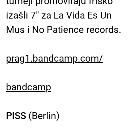
turneji promoviraju friško
izašli 7" za La Vida Es Un
Mus i No Patience records.
prag1.bandcamp.com/
bandcamp
PISS
(Berlin)