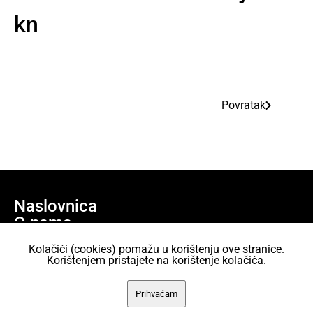
kn
Povratak
Naslovnica
O nama
Učlani se
Kolačići (cookies) pomažu u korištenju ove stranice.
Projekti
Korištenjem pristajete na korištenje kolačića.
AKC Attack Sav sadržaj dan je na korištenje pod licencom Creative
Prihvaćam
Commons Imenovanje 2.5 Hrvatska.