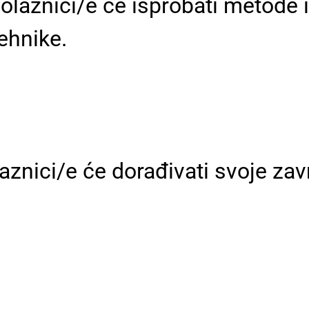
aznici/e će isprobati metode izb
ehnike.
znici/e će dorađivati svoje zavr