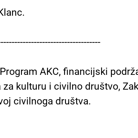
Klanc.
-------------------------------------
 Program AKC, financijski podrž
a kulturu i civilno društvo, Zak
oj civilnoga društva.