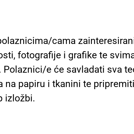
polaznicima/cama zainteresiran
ti, fotografije i grafike te svim
 Polaznici/e će savladati sva teo
 na papiru i tkanini te pripremit
 izložbi.