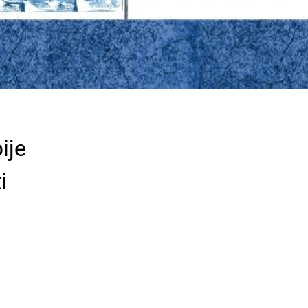
ije
i