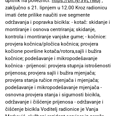
upitnik na poveznici:
https://bit.ly/3VL1Mbj
,
zaključno s 21. lipnjem u 12.00 Kroz radionicu
imati ćete prilike naučiti sve segmente
održavanja i popravka bicikla: - kotač: skidanje i
montiranje i osnova centriranja; skidanje,
kontrola i montiranje vanjske gume; - kočnice:
provjera kočnica/pločica kočnica; provjera
kočione površine kotača/rotora,sajli i bužira
kočnice; podešavanje i mikropodešavanje
kočnica - prijenosi: provjera stupnja istrošenosti
prijenosa; provjera sajli i bužira mjenjača;
provjera stanja ručice mjenjača i mjenjača;
podešavanje i mikropodešavanje mjenjača -
osnovna provjera stanja i sigurnosti bicikla,
održavanje i čišćenje prijenosa - održavanje i
čišćenje bicikla Voditelj radionice je Vanja