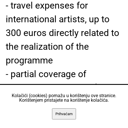
- travel expenses for
international artists, up to
300 euros directly related to
the realization of the
programme
- partial coverage of
production expenses (only
Kolačići (cookies) pomažu u korištenju ove stranice.
for new work produced at a
Korištenjem pristajete na korištenje kolačića.
residency)
Prihvaćam