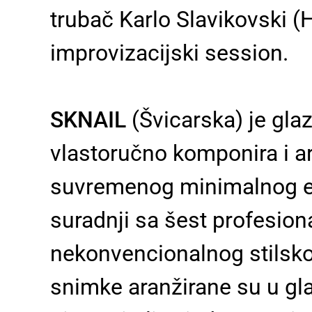
trubač Karlo Slavikovski (Hr
improvizacijski session.
SKNAIL
(Švicarska) je gla
vlastoručno komponira i ar
suvremenog minimalnog elek
suradnji sa šest profesion
nekonvencionalnog stilskog
snimke aranžirane su u gl