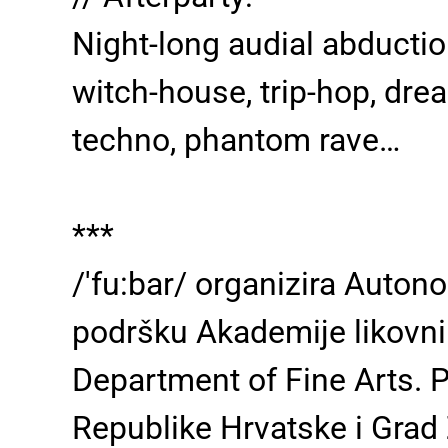
Night-long audial abducti
witch-house, trip-hop, dre
techno, phantom rave…
***
/'fu:bar/ organizira Auton
podršku Akademije likovni
Department of Fine Arts. Pr
Republike Hrvatske i Grad 