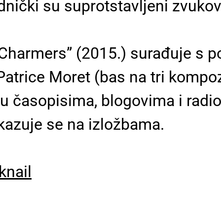
jednički su suprotstavljeni zvuk
harmers” (2015.) surađuje s p
atrice Moret (bas na tri kompozi
u časopisima, blogovima i radio
ikazuje se na izložbama.
knail