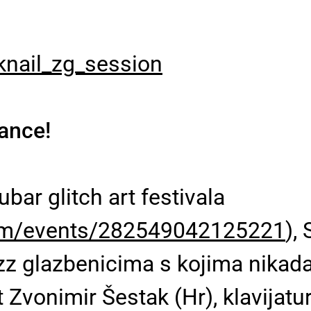
knail_zg_session
rance!
ubar glitch art festivala
om/events/282549042125221
),
azz glazbenicima s kojima nikada 
 Zvonimir Šestak (Hr), klavijaturi