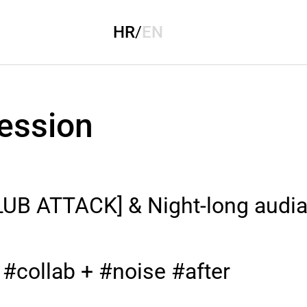
HR
/
EN
ession
LUB ATTACK] & Night-long audia
 #collab + #noise #after