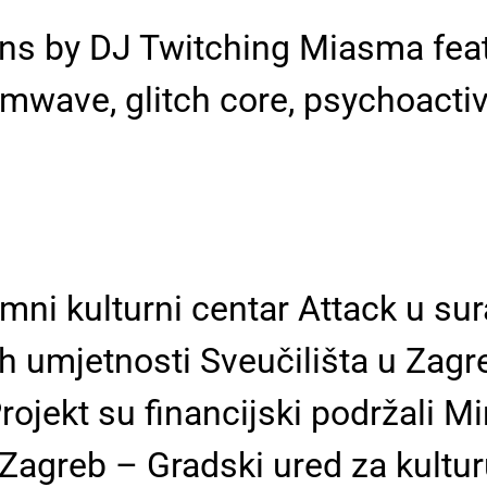
ons by DJ Twitching Miasma feat
amwave, glitch core, psychoactiv
omni kulturni centar Attack u su
h umjetnosti Sveučilišta u Zagr
ojekt su financijski podržali Mi
Zagreb – Gradski ured za kulturu