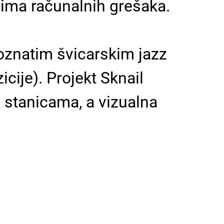
ovima računalnih grešaka.
oznatim švicarskim jazz
cije). Projekt Sknail
 stanicama, a vizualna