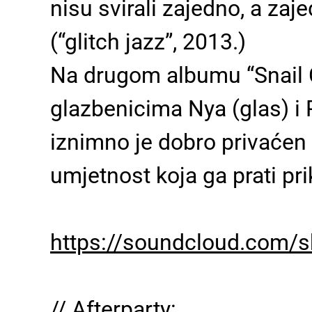
nisu svirali zajedno, a za
(“glitch jazz”, 2013.)
Na drugom albumu “Snail C
glazbenicima Nya (glas) i P
iznimno je dobro privaćen 
umjetnost koja ga prati pr
https://soundcloud.com/s
// Afterparty: