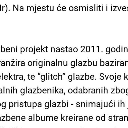
). Na mjestu će osmisliti i izves
zbeni projekt nastao 2011. godin
anžira originalnu glazbu baziran
tra, te “glitch” glazbe. Svoje 
alnih glazbenika, odabranih zbo
 pristupa glazbi - snimajući ih
azbene albume kreirane od stran