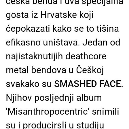
češka benda i dva specijalna
gosta iz Hrvatske koji
ćepokazati kako se to tišina
efikasno uništava. Jedan od
najistaknutijih deathcore
metal bendova u Češkoj
svakako su
SMASHED FACE
.
Njihov posljednji album
'Misanthropocentric' snimili
su i producirsli u studiju