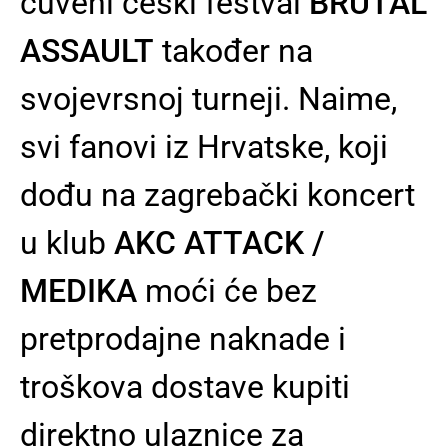
čuveni češki festval
BRUTAL
ASSAULT
također na
svojevrsnoj turneji. Naime,
svi fanovi iz Hrvatske, koji
dođu na zagrebački koncert
u klub
AKC ATTACK /
MEDIKA
moći će bez
pretprodajne naknade i
troškova dostave kupiti
direktno ulaznice za