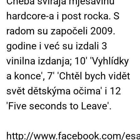
Cheba sviraja mješavinu
hardcore-a i post rocka. S
radom su započeli 2009.
godine i već su izdali 3
vinilna izdanja; 10' 'Vyhlídky
a konce', 7' 'Chtěl bych vidět
svět dětskýma očima' i 12
'Five seconds to Leave'.
http://www.facebook.com/esa