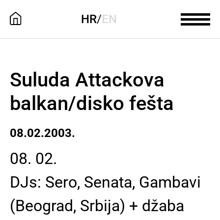
HR
/
EN
Suluda Attackova
balkan/disko fešta
08.02.2003.
08. 02.
DJs: Sero, Senata, Gambavi
(Beograd, Srbija) + džaba