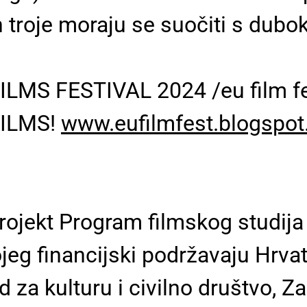
ih troje moraju se suočiti s dub
MS FESTIVAL 2024 /eu film fe
FILMS!
www.eufilmfest.blogspo
projekt Program filmskog studi
jeg financijski podržavaju Hrvat
 za kulturu i civilno društvo, Z