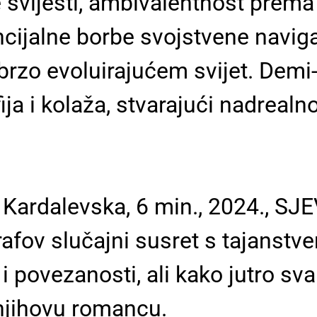
e svijesti, ambivalentnost prema 
encijalne borbe svojstvene navi
u brzo evoluirajućem svijet. Dem
ija i kolaža, stvarajući nadrealn
 Kardalevska, 6 min., 2024.,
rafov slučajni susret s tajanst
i povezanosti, ali kako jutro sva
 njihovu romancu.