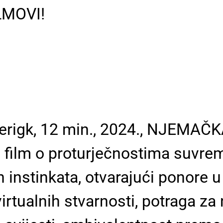
LMOVI!
erigk, 12 min., 2024., NJEMAČK
i film o proturječnostima suvre
h instinkata, otvarajući ponore 
rtualnih stvarnosti, potraga za