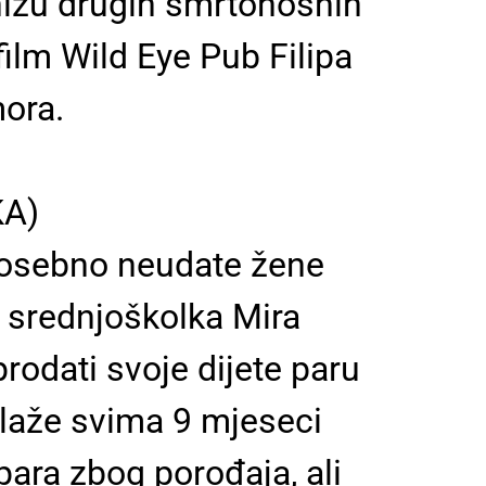
 nizu drugih smrtonosnih
film Wild Eye Pub Filipa
ora.
KA)
posebno neudate žene
 srednjoškolka Mira
 prodati svoje dijete paru
r laže svima 9 mjeseci
para zbog porođaja, ali