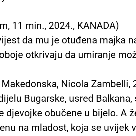
m, 11 min., 2024., KANADA)
vijest da mu je otuđena majka n
oboje otkrivaju da umiranje može 
Makedonska, Nicola Zambelli, 2
elu Bugarske, usred Balkana, s
 djevojke obučene u bijelo. A že
nu na mladost, koja se uvijek vr