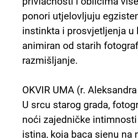
privlačnosti i oblicima viš
ponori utjelovljuju egzist
instinkta i prosvjetljenja 
animiran od starih fotograf
razmišljanje.
OKVIR UMA (r. Aleksandra
U srcu starog grada, fotog
noći zajedničke intimnosti 
istina, koja baca sjenu na