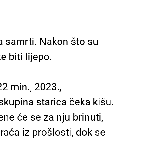
a samrti. Nakon što su
biti lijepo.
2 min., 2023.,
kupina starica čeka kišu.
ne će se za nju brinuti,
aća iz prošlosti, dok se