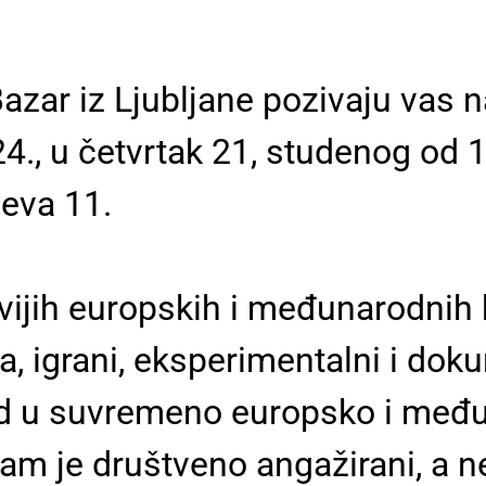
Bazar iz Ljubljane pozivaju vas 
24., u četvrtak 21, studenog od 
jeva 11.
vijih europskih i međunarodnih k
a, igrani, eksperimentalni i doku
id u suvremeno europsko i međ
ram je društveno angažirani, a n