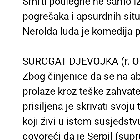
Smrti podlegne ne samo iz
pogrešaka i apsurdnih situa
Nerolda luda je komedija
SUROGAT DJEVOJKA (r. Onu
Zbog činjenice da se na 
prolaze kroz teške zahvat
prisiljena je skrivati ​​svo
koji živi u istom susjedstv
govoreći da je Serpil (supr