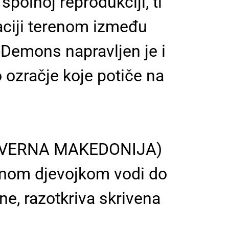
spolnoj reprodukciji, ti
gaciji terenom između
i-Demons napravljen je i
o ozračje koje potiče na
 SJEVERNA MAKEDONIJA)
venom djevojkom vodi do
ne, razotkriva skrivena