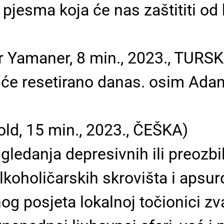
a pjesma koja će nas zaštititi o
 Yamaner, 8 min., 2023., TURS
 bit će resetirano danas. osim Ada
old, 15 min., 2023., ČEŠKA)
gledanja depresivnih ili preozbi
 alkoholičarskih skrovišta i aps
nog posjeta lokalnoj točionici z