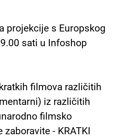
na projekcije s Europskog
19.00 sati u Infoshop
ratkih filmova različitih
mentarni) iz različitih
unarodno filmsko
e zaboravite - KRATKI