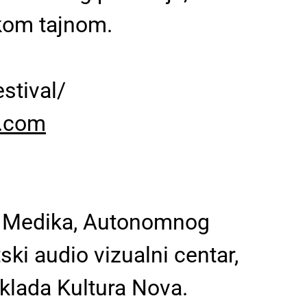
okom tajnom.
stival/
t.com
ja Medika, Autonomnog
ski audio vizualni centar,
aklada Kultura Nova.