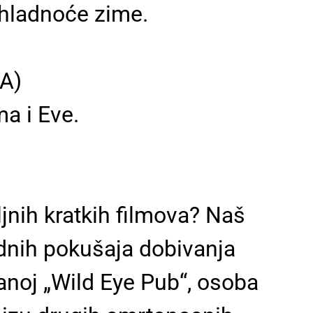
d hladnoće zime.
KA)
ma i Eve.
ljnih kratkih filmova? Naš
urdnih pokušaja dobivanja
vanoj „Wild Eye Pub“, osoba