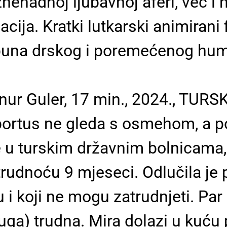
nenadnoj ljubavnoj aferi, već i
cija. Kratki lutkarski animirani 
 puna drskog i poremećenog hum
r Guler, 17 min., 2024., TURS
abortus ne gleda s osmehom, a 
e u turskim državnim bolnicama,
ju trudnoću 9 mjeseci. Odlučila je
u i koji ne mogu zatrudnjeti. Pa
uga) trudna. Mira dolazi u kuću 