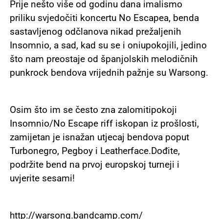
Prije nešto više od godinu dana imalismo
priliku svjedočiti koncertu No Escapea, benda
sastavljenog odčlanova nikad prežaljenih
Insomnio, a sad, kad su se i oniupokojili, jedino
što nam preostaje od španjolskih melodičnih
punkrock bendova vrijednih pažnje su Warsong.
Osim što im se često zna zalomitipokoji
Insomnio/No Escape riff iskopan iz prošlosti,
zamijetan je isnažan utjecaj bendova poput
Turbonegro, Pegboy i Leatherface.Dođite,
podržite bend na prvoj europskoj turneji i
uvjerite sesami!
http://warsong.bandcamp.com/