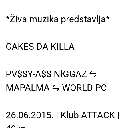
*Živa muzika predstavlja*
CAKES DA KILLA
PV$$Y-A$$ NłGGAZ ⇋
MAPALMA ⇋ WORLD PC
26.06.2015. | Klub ATTACK |