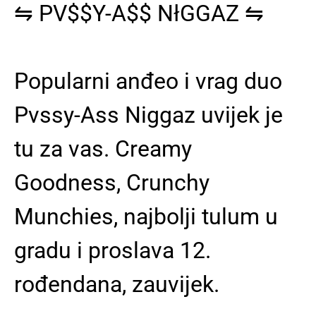
⇋
PV$$Y-A$$ NłGGAZ
⇋
Popularni anđeo i vrag duo
Pvssy-Ass Niggaz uvijek je
tu za vas. Creamy
Goodness, Crunchy
Munchies, najbolji tulum u
gradu i proslava 12.
rođendana, zauvijek.